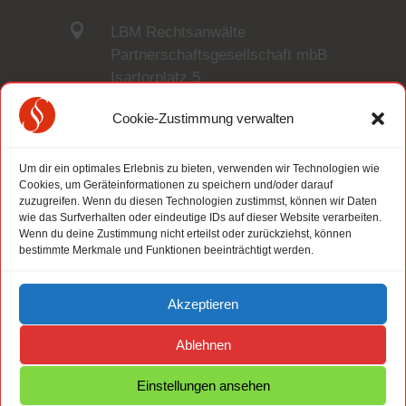

LBM Rechtsanwälte
Partnerschaftsgesellschaft mbB
Isartorplatz 5
80331 München
Cookie-Zustimmung verwalten

+49 89 329 64770
Um dir ein optimales Erlebnis zu bieten, verwenden wir Technologien wie
Cookies, um Geräteinformationen zu speichern und/oder darauf

zuzugreifen. Wenn du diesen Technologien zustimmst, können wir Daten
+49 89 129 4265
wie das Surfverhalten oder eindeutige IDs auf dieser Website verarbeiten.
Wenn du deine Zustimmung nicht erteilst oder zurückziehst, können
bestimmte Merkmale und Funktionen beeinträchtigt werden.

info@kanzlei-lbm.de
Akzeptieren
Ablehnen
Der Beitrag ist auch in
Español
verfügbar.
Einstellungen ansehen
Impressum
Datenschutz